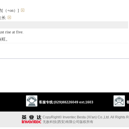
（+on）]
生长
st rise at five.
兴旺。
客服专线:(029)88226049 ext.1603
客
evelop
increase
grow
flourish
mushroom
bloom
boom
CopyRight© Inventec Besta (Xi'an) Co.,Ltd. All Rights 
成功”的反义词
无敌科技(西安)有限公司版权所有