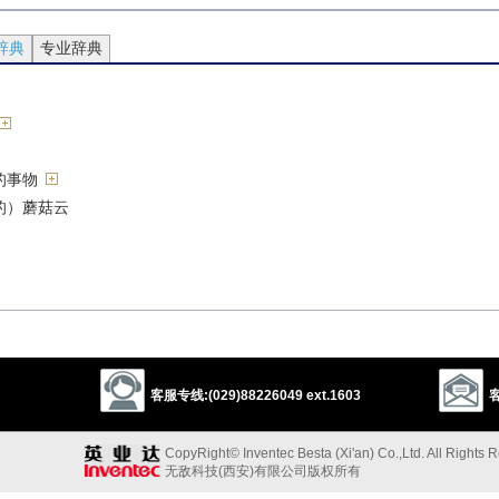
辞典
专业辞典
的事物
的）蘑菇云
菇状升腾
现
客服专线:(029)88226049 ext.1603
客
CopyRight© Inventec Besta (Xi'an) Co.,Ltd. All Rights 
展的
无敌科技(西安)有限公司版权所有
暂的