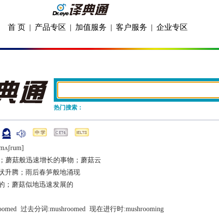
首 页
|
产品专区
|
加值服务
|
客户服务
|
企业专区
热门搜索：
ˈmʌʃrum]
；蘑菇般迅速增长的事物；蘑菇云
状升腾；雨后春笋般地涌现
的；蘑菇似地迅速发展的
oomed
  过去分词:
mushroomed
  现在进行时:
mushrooming