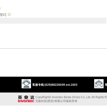
[U]
compact
contract
convention
concordat
cartel
alliance
ment
1
1
3
enant
contract
bond
compact
peace
charter
obligation
以上来源于：《英汉大辞典》
and ratified agreement between states.
客服专线:(029)88226049 ext.1603
客
, from L.
tractatus
(see
TRACTATE
).
CopyRight© Inventec Besta (Xi'an) Co.,Ltd. All Rights 
以上来源于：《简明牛津英语词典》
无敌科技(西安)有限公司版权所有