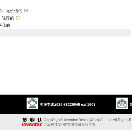
的；无价值的
；轻浮的
平凡的
的；浅薄的
客服专线:(029)88226049 ext.1603
客
mean
unimportant
trifling
slight
superficial
shallow
oolish
silly
inane
puny
worthless
paltry
CopyRight© Inventec Besta (Xi'an) Co.,Ltd. All Rights 
无敌科技(西安)有限公司版权所有
义词