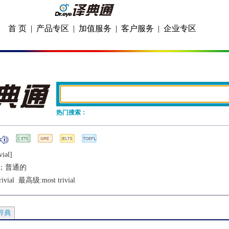
首 页
|
产品专区
|
加值服务
|
客户服务
|
企业专区
热门搜索：
viǝl]
；普通的
ivial
  最高级:
most trivial
辞典