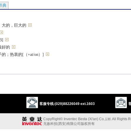
辞典
）大的，巨大的
]
极好的
；热衷的[（+at/on）]
的[B]
其后紧接的形容词）非常的[B]
][the P][K]
客服专线:(029)88226049 ext.1603
客
CopyRight© Inventec Besta (Xi'an) Co.,Ltd. All Rights 
无敌科技(西安)有限公司版权所有