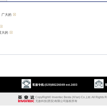
，广大的
莫大的
，浩瀚，茫茫[the S]
客服专线:(029)88226049 ext.1603
客
CopyRight© Inventec Besta (Xi'an) Co.,Ltd. All Rights 
无敌科技(西安)有限公司版权所有