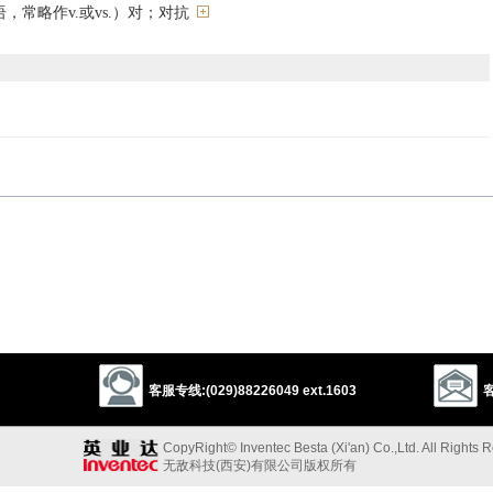
，常略作v.或vs.）对；对抗
3
counter
以上来源于：《英汉大辞典》
g and legal use) against.
trast to.
use of L.
versus
‘towards’.
客服专线:(029)88226049 ext.1603
客
以上来源于：《简明牛津英语词典》
CopyRight© Inventec Besta (Xi'an) Co.,Ltd. All Rights 
无敌科技(西安)有限公司版权所有