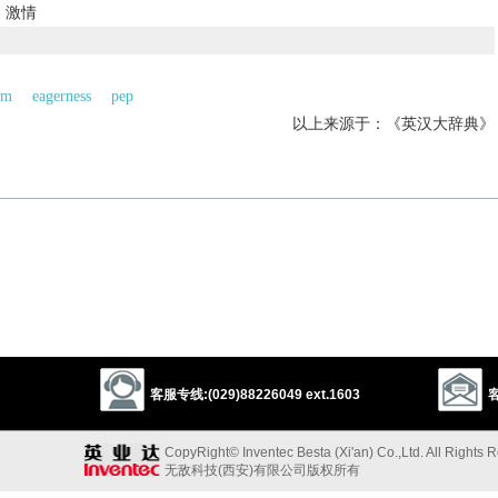
；激情
im
eagerness
pep
以上来源于：《英汉大辞典》
le.
 talent in writing): from Fr., ‘vigour’, earlier ‘form of expression’.
以上来源于：《简明牛津英语词典》
客服专线:(029)88226049 ext.1603
客
CopyRight© Inventec Besta (Xi'an) Co.,Ltd. All Rights 
无敌科技(西安)有限公司版权所有