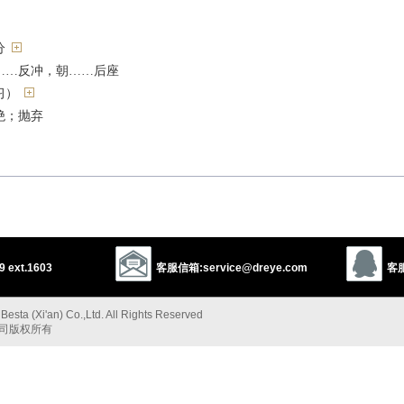
分
……反冲，朝……后座
习）
绝；抛弃
冲，后座
 ext.1603
客服信箱:service@dreye.com
客服
，兴奋[C]
esta (Xi'an) Co.,Ltd. All Rights Reserved
，（酒等的）劲[S]
公司版权所有
热）[C]