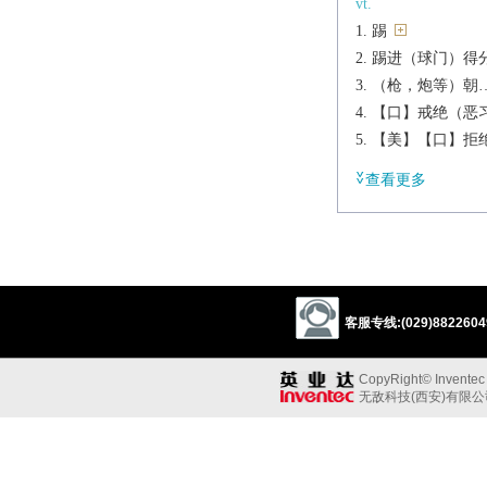
vt.
踢
踢进（球门）得
（枪，炮等）朝
【口】戒绝（恶
【美】【口】拒
vi.
查看更多
踢；踢腿
（枪，炮等）反
【口】戒绝恶习
n.
踢
客服专线:(029)88226049
反冲，后座力[U]
【俚】刺激，快感
CopyRight© Inventec B
【口】精力，力气
无敌科技(西安)有限
一时的爱好（或狂
短语
kick against