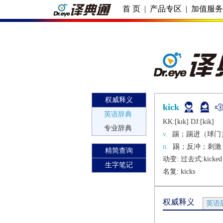
首 页
|
产品专区
|
加值服
权威释义
kick
英语辞典
KK:[kɪk] DJ:[kik]
专业辞典
v.
踢；踢进（球门
n.
踢；反冲；刺激
精简查询
动变: 过去式:
kicked
生字笔记
名复: 
kicks
权威释义
英语