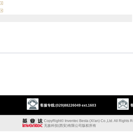
headstrong
bullheaded
firm
adamant
uncompromising
l
designed
meant
deliberate
conscious
calculated
voluntary
客服专线:(029)88226049 ext.1603
客
ornery
mulish
dogged
resolute
CopyRight© Inventec Besta (Xi'an) Co.,Ltd. All Rights 
以上来源于：《英汉大辞典》
无敌科技(西安)有限公司版权所有