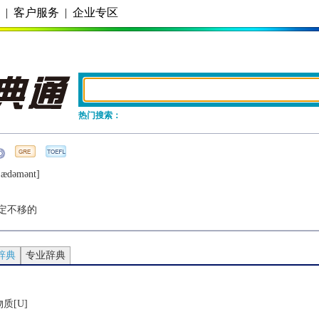
务
|
客户服务
|
企业专区
热门搜索：
ˈædǝmǝnt]
定不移的
辞典
专业辞典
质[U]