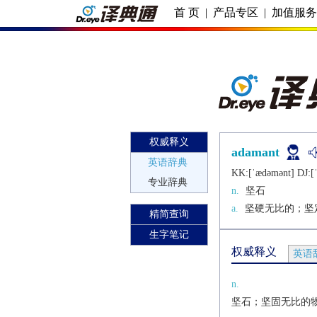
首 页
|
产品专区
|
加值服
权威释义
adamant
英语辞典
KK:[ˈædǝmǝnt] DJ:[
专业辞典
n.
坚石
a.
坚硬无比的；坚
精简查询
生字笔记
权威释义
英语
n.
坚石；坚固无比的物