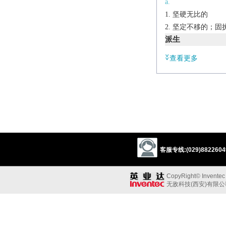
a.
坚硬无比的
坚定不移的；固执的[（+
派生
n. [U]
查看更多
adamancy
ad.
adamantly
辨析
同义:
a.坚固的；坚定的
obstinate
firm
u
客服专线:(029)88226049
同义参见:
grim
resolute
st
CopyRight© Inventec B
无敌科技(西安)有限
adj.
refusing to be persua
n.