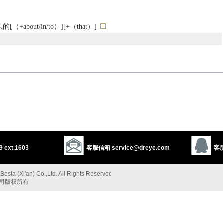
about/in/to）][+（that）]
nyielding
 ext.1603
客服信箱:service@dreye.com
客服
ubborn
uncompromising
rigid
ornery
willful
mulish
stony
esta (Xi'an) Co.,Ltd. All Rights Reserved
以上来源于：《英汉大辞典》
公司版权所有
ded or to change one's mind.