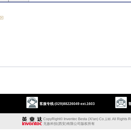
客服专线:(029)88226049 ext.1603
客
hin
cut
water down
CopyRight© Inventec Besta (Xi'an) Co.,Ltd. All Rights 
无敌科技(西安)有限公司版权所有