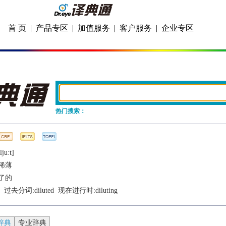
首 页
|
产品专区
|
加值服务
|
客户服务
|
企业专区
热门搜索：
juːt]
稀薄
了的
  过去分词:
diluted
  现在进行时:
diluting
辞典
专业辞典