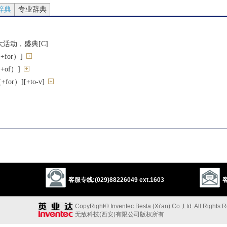
辞典
专业辞典
活动，盛典[C]
for）]
+of）]
or）][+to-v]
客服专线:(029)88226049 ext.1603
客
件
se
spot
circumstance
condition
situation
conjuncture
CopyRight© Inventec Besta (Xi'an) Co.,Ltd. All Rights 
无敌科技(西安)有限公司版权所有
t
episode
adventure
event
affair
happening
observance