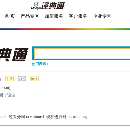
首 页
|
产品专区
|
加值服务
|
客户服务
|
企业专区
热门搜索：
еiʒǝn]
因；理由
oned
  过去分词:
occasioned
  现在进行时:
occasioning