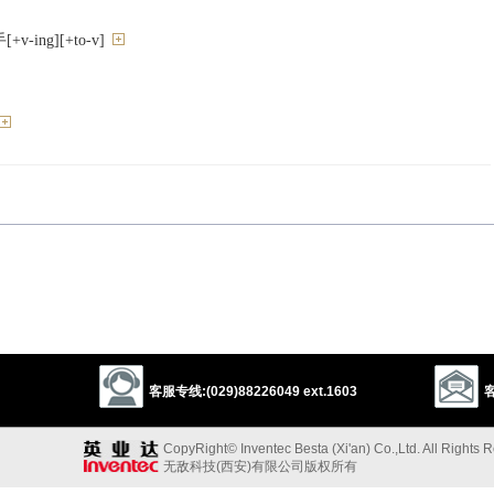
ing][+to-v]
客服专线:(029)88226049 ext.1603
客
take off
CopyRight© Inventec Besta (Xi'an) Co.,Ltd. All Rights 
无敌科技(西安)有限公司版权所有
手”的反义词