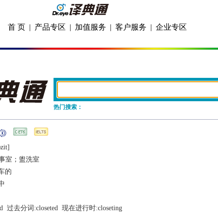
首 页
|
产品专区
|
加值服务
|
客户服务
|
企业专区
热门搜索：
zit]
事室；盥洗室
车的
中
d
  过去分词:
closeted
  现在进行时:
closeting