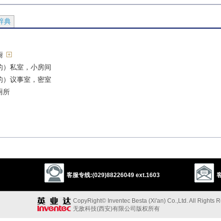
辞典
橱
的）私室，小房间
的）议事室，密室
厕所
谈的
引进密室会谈[H][（+together/with）]
客服专线:(029)88226049 ext.1603
客
CopyRight© Inventec Besta (Xi'an) Co.,Ltd. All Rights 
uddy
storage compartment
wardrobe
press
clothes press
ambry
无敌科技(西安)有限公司版权所有
d
compartment