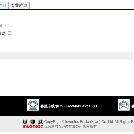
辞典
专业辞典
间
客房
division
space
category
ole
cubby
niche
room
recepticle
slot
客服专线:(029)88226049 ext.1603
客
cubicle
cage
chamber
room
cabin
cell
unit
nook
CopyRight© Inventec Besta (Xi'an) Co.,Ltd. All Rights 
1
t
cabinet
vault
无敌科技(西安)有限公司版权所有
以上来源于：《英汉大辞典》